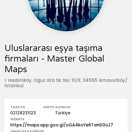
Uluslararası eşya taşıma
firmaları - Master Global
Maps
Hadımköy, Oğuz Ata Sk. No: 10/E, 34555 Arnavutköy/
İstanbul
TELEFON
SERVIS ALANLARI
02128231123
Türkiye
WEBSITE
https://maps.app.goo.gl/oGA4koYe6TaHD3oZ7
ANAHTAR KELIMELER