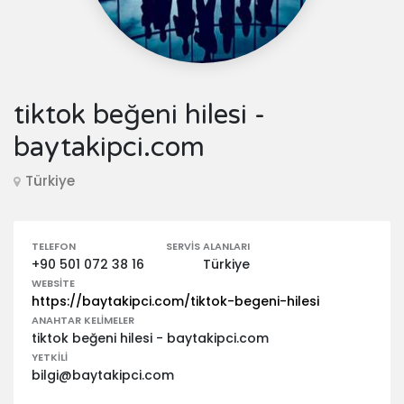
tiktok beğeni hilesi -
baytakipci.com
Türkiye
TELEFON
SERVIS ALANLARI
+90 501 072 38 16
Türkiye
WEBSITE
https://baytakipci.com/tiktok-begeni-hilesi
ANAHTAR KELIMELER
tiktok beğeni hilesi - baytakipci.com
YETKILI
bilgi@baytakipci.com