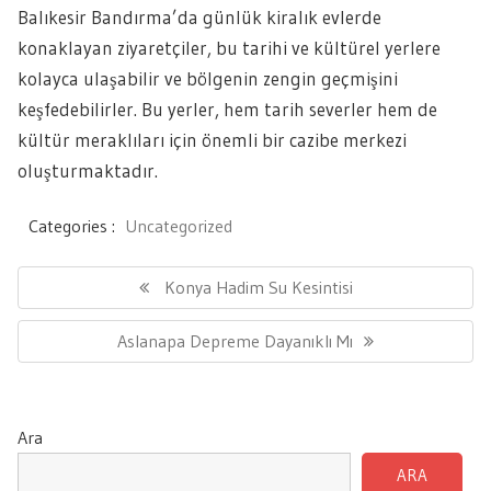
Balıkesir Bandırma’da günlük kiralık evlerde
konaklayan ziyaretçiler, bu tarihi ve kültürel yerlere
kolayca ulaşabilir ve bölgenin zengin geçmişini
keşfedebilirler. Bu yerler, hem tarih severler hem de
kültür meraklıları için önemli bir cazibe merkezi
oluşturmaktadır.
Categories :
Uncategorized
Yazı
gezinmesi
Previous
Konya Hadim Su Kesintisi
Post:
Next
Aslanapa Depreme Dayanıklı Mı
Post:
Ara
ARA