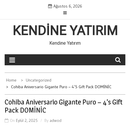
Skip
Ağustos 6, 2026
to
content
KENDINE YATIRIM
Kendine Yatırım
Home
Uncategorized
Cohiba Aniversario Gigante Puro – 4’s Gift Pack DOMİNİC
Cohiba Aniversario Gigante Puro – 4’s Gift
Pack DOMİNİC
On
Eylül 2, 2025
By
adwod