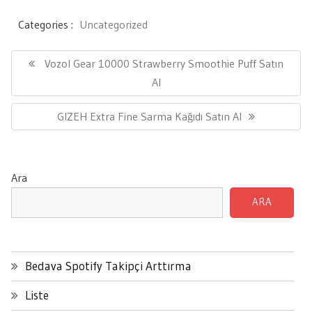
Categories :
Uncategorized
Yazı
gezinmesi
Previous
Vozol Gear 10000 Strawberry Smoothie Puff Satın
Post:
Al
Next
GIZEH Extra Fine Sarma Kağıdı Satın Al
Post:
Ara
ARA
Bedava Spotify Takipçi Arttırma
Liste