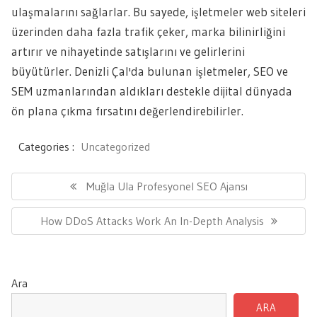
ulaşmalarını sağlarlar. Bu sayede, işletmeler web siteleri
üzerinden daha fazla trafik çeker, marka bilinirliğini
artırır ve nihayetinde satışlarını ve gelirlerini
büyütürler. Denizli Çal'da bulunan işletmeler, SEO ve
SEM uzmanlarından aldıkları destekle dijital dünyada
ön plana çıkma fırsatını değerlendirebilirler.
Categories :
Uncategorized
Yazı
gezinmesi
Previous
Muğla Ula Profesyonel SEO Ajansı
Post:
Next
How DDoS Attacks Work An In-Depth Analysis
Post:
Ara
ARA