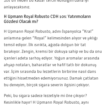
10s’un neden bu kadar tercih edildiğini daha iyi
anlayacaksınız.
H Upmann Royal Robusto CDH 10s: Yatırımcıların
Gözdesi Olacak mı?
H Upmann Royal Robusto, adını İspanyolca “Kral”
anlamına gelen “Royal” kelimesinden alıyor ve şıklığı
temsil ediyor. İlk ısırıkta, ağızda dolgun bir tat
bırakıyor. Zengin, kremsi bir dokuya sahip ve bu da onu
içenleri adeta sarhoş ediyor. Yoğun aromalar arasında
ahşap notaları, baharatlar ve hafif tatlı bir dokunuş
var. İçim sırasında bu lezzetlerin birbirine nasıl dans
ettiğini hissetmeden edemiyorsunuz. Damak çatlatan
bu deneyim, birçok sigara severin ilgisini çekiyor.
Peki, bu sigara sadece lezzetiyle mi öne çıkıyor?
Kesinlikle hayır! H Upmann Royal Robusto, aynı