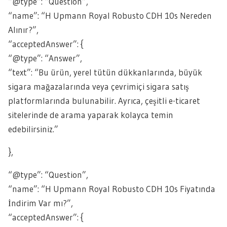
“@type”: “Question”,
“name”: “H Upmann Royal Robusto CDH 10s Nereden
Alınır?”,
“acceptedAnswer”: {
“@type”: “Answer”,
“text”: “Bu ürün, yerel tütün dükkanlarında, büyük
sigara mağazalarında veya çevrimiçi sigara satış
platformlarında bulunabilir. Ayrıca, çeşitli e-ticaret
sitelerinde de arama yaparak kolayca temin
edebilirsiniz.”
},
“@type”: “Question”,
“name”: “H Upmann Royal Robusto CDH 10s Fiyatında
İndirim Var mı?”,
“acceptedAnswer”: {