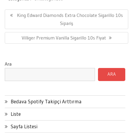
Yazı
gezinmesi
Previous
King Edward Diamonds Extra Chocolate Sigarillo 10s
Post:
Sipariş
Next
Villiger Premium Vanilla Sigarillo 10s Fiyat
Post:
Ara
ARA
Bedava Spotify Takipçi Arttırma
Liste
Sayfa Listesi