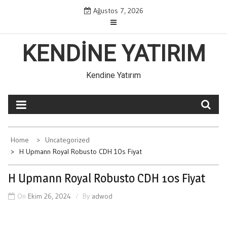
Skip
Ağustos 7, 2026
to
content
KENDINE YATIRIM
Kendine Yatırım
Home
Uncategorized
H Upmann Royal Robusto CDH 10s Fiyat
H Upmann Royal Robusto CDH 10s Fiyat
On
Ekim 26, 2024
By
adwod