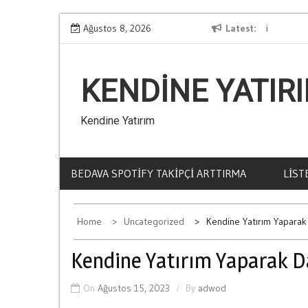
Skip
Kumarin İnsan Psikolojisi Uzerindeki Etkileri
Ağustos 8, 2026
Latest
Do
to
content
KENDINE YATIR
Kendine Yatırım
BEDAVA SPOTIFY TAKIPÇI ARTTIRMA
LIST
Home
Uncategorized
Kendine Yatırım Yaparak 
Kendine Yatırım Yaparak Da
On
Ağustos 15, 2023
By
adwod