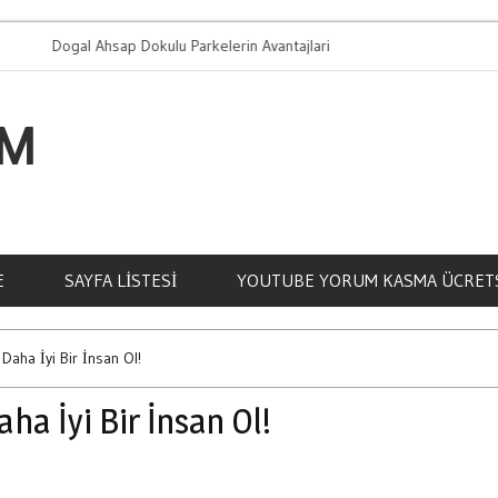
gal Ahsap Dokulu Parkelerin Avantajlari
Bahis Oynamanin 
IM
E
SAYFA LISTESI
YOUTUBE YORUM KASMA ÜCRET
Daha İyi Bir İnsan Ol!
ha İyi Bir İnsan Ol!