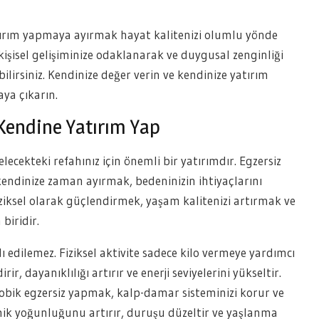
tırım yapmaya ayırmak hayat kalitenizi olumlu yönde
, kişisel gelişiminize odaklanarak ve duygusal zenginliği
ilirsiniz. Kendinize değer verin ve kendinize yatırım
aya çıkarın.
k Kendine Yatırım Yap
lecekteki refahınız için önemli bir yatırımdır. Egzersiz
kendinize zaman ayırmak, bedeninizin ihtiyaçlarını
fiziksel olarak güçlendirmek, yaşam kalitenizi artırmak ve
biridir.
ı edilemez. Fiziksel aktivite sadece kilo vermeye yardımcı
, dayanıklılığı artırır ve enerji seviyelerini yükseltir.
obik egzersiz yapmak, kalp-damar sisteminizi korur ve
emik yoğunluğunu artırır, duruşu düzeltir ve yaşlanma