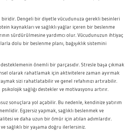
 biridir. Dengeli bir diyetle vücudunuza gerekli besinleri
rotein kaynakları ve sağlıklı yağlar içeren bir beslenme
arının sürdürülmesine yardımcı olur. Vücudunuzun ihtiyaç
arla dolu bir beslenme planı, bağışıklık sistemini
ı desteklemenin önemli bir parçasıdır. Stresle başa çıkmak
nsel olarak rahatlamak için aktivitelere zaman ayırmak
şmak sizi rahatlatabilir ve genel refahınızı artırabilir.
sikolojik sağlığı destekler ve motivasyonu artırır.
msuz sonuçlara yol açabilir. Bu nedenle, kendinize yatırım
nemlidir. Egzersiz yapmak, sağlıklı beslenmek ve
litesi ve daha uzun bir ömür için atılan adımlardır.
 ve sağlıklı bir yaşama doğru ilerlersiniz.