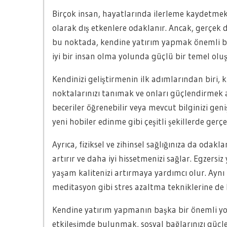
Birçok insan, hayatlarında ilerleme kaydetmek,
olarak dış etkenlere odaklanır. Ancak, gerçek d
bu noktada, kendine yatırım yapmak önemli bir
iyi bir insan olma yolunda güçlü bir temel oluşt
Kendinizi geliştirmenin ilk adımlarından biri, 
noktalarınızı tanımak ve onları güçlendirmek an
beceriler öğrenebilir veya mevcut bilginizi gen
yeni hobiler edinme gibi çeşitli şekillerde gerçek
Ayrıca, fiziksel ve zihinsel sağlığınıza da odakl
artırır ve daha iyi hissetmenizi sağlar. Egzers
yaşam kalitenizi artırmaya yardımcı olur. Aynı
meditasyon gibi stres azaltma tekniklerine de b
Kendine yatırım yapmanın başka bir önemli yolu,
etkileşimde bulunmak, sosyal bağlarınızı güçle