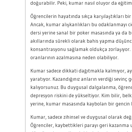
doğurabilir. Peki, kumar nasıl oluyor da eğitim
Öğrencilerin hayatında sıkça karşılaştıkları bi
Ancak, kumar alışkanlıkları bu odaklanmayı ci
dersi yerine sanal bir poker masasında ya da bi
akıllarında sürekli olarak bahis yapma düşüncel
konsantrasyonu sağlamak oldukça zorlaşıyor.
oranlarının azalmasına neden olabiliyor.
Kumar sadece dikkati dağıtmakla kalmıyor, ayn
yaratıyor. Kazandığınız anların verdiği sevinç 
kalıyorsunuz. Bu duygusal dalgalanma, öğrencil
depresyon riskini de yükseltiyor. Kim bilir, bel
yerine, kumar masasında kaybolan bir gencin h
Kumar, sadece zihinsel ve duygusal olarak değ
Öğrenciler, kaybettikleri parayı geri kazanm