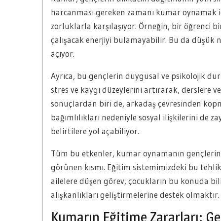
harcanması gereken zamanı kumar oynamak iç
zorluklarla karşılaşıyor. Örneğin, bir öğrenci
çalışacak enerjiyi bulamayabilir. Bu da düşük
açıyor.
Ayrıca, bu gençlerin duygusal ve psikolojik dur
stres ve kaygı düzeylerini artırarak, derslere ve
sonuçlardan biri de, arkadaş çevresinden kopm
bağımlılıkları nedeniyle sosyal ilişkilerini de 
belirtilere yol açabiliyor.
Tüm bu etkenler, kumar oynamanın gençlerin e
görünen kısmı. Eğitim sistemimizdeki bu tehlik
ailelere düşen görev, çocukların bu konuda bi
alışkanlıkları geliştirmelerine destek olmaktır.
Kumarın Eğitime Zararları: Gel