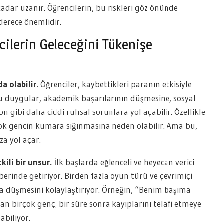
adar uzanır. Öğrencilerin, bu riskleri göz önünde
erece önemlidir.
ilerin Geleceğini Tükenişe
a olabilir.
Öğrenciler, kaybettikleri paranın etkisiyle
 Bu duygular, akademik başarılarının düşmesine, sosyal
n gibi daha ciddi ruhsal sorunlara yol açabilir. Özellikle
rçok gencin kumara sığınmasına neden olabilir. Ama bu,
a yol açar.
ili bir unsur.
İlk başlarda eğlenceli ve heyecan verici
rinde getiriyor. Birden fazla oyun türü ve çevrimiçi
ğa düşmesini kolaylaştırıyor. Örneğin, “Benim başıma
birçok genç, bir süre sonra kayıplarını telafi etmeye
abiliyor.