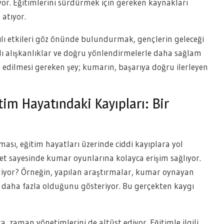
yor. Eğitimlerini sürdürmek için gereken kaynakları
 atıyor.
ılı etkileri göz önünde bulundurmak, gençlerin geleceği
klı alışkanlıklar ve doğru yönlendirmelerle daha sağlam
 edilmesi gereken şey; kumarın, başarıya doğru ilerleyen
im Hayatındaki Kayıpları: Bir
ı, eğitim hayatları üzerinde ciddi kayıplara yol
net sayesinde kumar oyunlarına kolayca erişim sağlıyor.
kiliyor? Örneğin, yapılan araştırmalar, kumar oynayan
daha fazla olduğunu gösteriyor. Bu gerçekten kaygı
, zaman yönetimlerini de altüst ediyor. Eğitimle ilgili