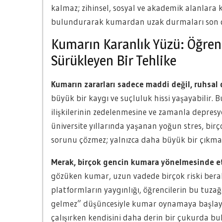
kalmaz; zihinsel, sosyal ve akademik alanlara k
bulundurarak kumardan uzak durmaları son d
Kumarın Karanlık Yüzü: Öğrenc
Sürükleyen Bir Tehlike
Kumarın zararları sadece maddi değil, ruhsal d
büyük bir kaygı ve suçluluk hissi yaşayabilir.
ilişkilerinin zedelenmesine ve zamanla depresyo
üniversite yıllarında yaşanan yoğun stres, bi
sorunu çözmez; yalnızca daha büyük bir çıkmaz
Merak, birçok gencin kumara yönelmesinde etk
gözüken kumar, uzun vadede birçok riski berabe
platformların yaygınlığı, öğrencilerin bu tuza
gelmez” düşüncesiyle kumar oynamaya başlayan 
çalışırken kendisini daha derin bir çukurda bul