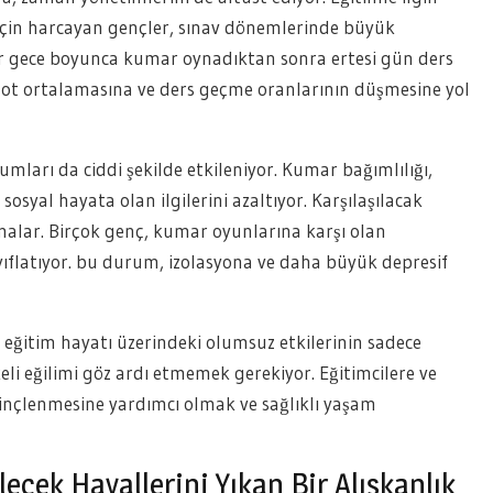
in harcayan gençler, sınav dönemlerinde büyük
 bir gece boyunca kumar oynadıktan sonra ertesi gün ders
 not ortalamasına ve ders geçme oranlarının düşmesine yol
umları da ciddi şekilde etkileniyor. Kumar bağımlılığı,
 sosyal hayata olan ilgilerini azaltıyor. Karşılaşılacak
alar. Birçok genç, kumar oyunlarına karşı olan
zayıflatıyor. bu durum, izolasyona ve daha büyük depresif
ğitim hayatı üzerindeki olumsuz etkilerinin sadece
eli eğilimi göz ardı etmemek gerekiyor. Eğitimcilere ve
linçlenmesine yardımcı olmak ve sağlıklı yaşam
ecek Hayallerini Yıkan Bir Alışkanlık