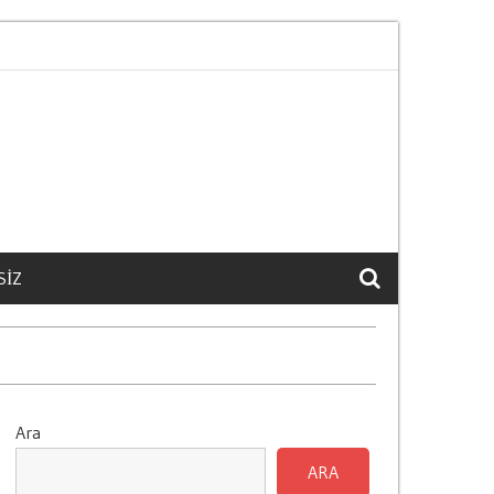
 Kisisel Hayata Etkileri
Aracin Donanim Paketi Fiyati N
SIZ
Ara
ARA