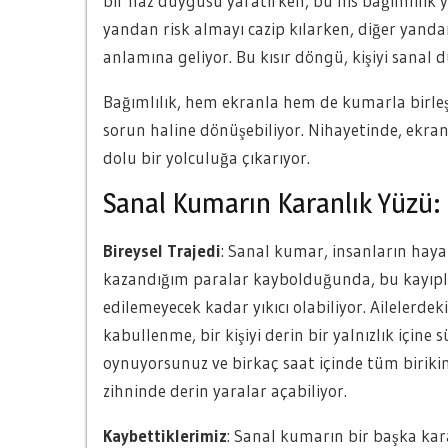
bir haz duygusu yaratırken, bu his bağımlılık y
yandan risk almayı cazip kılarken, diğer yan
anlamına geliyor. Bu kısır döngü, kişiyi sanal
Bağımlılık, hem ekranla hem de kumarla birleşti
sorun haline dönüşebiliyor. Nihayetinde, ekran 
dolu bir yolculuğa çıkarıyor.
Sanal Kumarın Karanlık Yüzü: 
Bireysel Trajedi
: Sanal kumar, insanların hayat
kazandığım paralar kaybolduğunda, bu kayıp
edilemeyecek kadar yıkıcı olabiliyor. Ailelerdek
kabullenme, bir kişiyi derin bir yalnızlık içine
oynuyorsunuz ve birkaç saat içinde tüm birikim
zihninde derin yaralar açabiliyor.
Kaybettiklerimiz
: Sanal kumarın bir başka karan