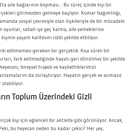
atta aile bağlarının kopması… Bu süreç içinde kişi bir
erçekleri görmezden gelmeye başlıyor. Kumar bağımlılığı,
zamanda sosyal çevresiyle olan ilişkileriyle de bir mücadele
n oyunlar, sabah işe geç kalma, aile yemeklerine
şinin yaşam kalitesini ciddi şekilde etkiliyor.
dı edilmemesi gereken bir gerçeklik. Kısa süreli bir
rları, fark edilmediğinde hayatı geri dönülmez bir şekilde
eyecanı, bireysel trajedi ve kaybettiklerimizi
nlamalarını da zorlaştırıyor. Hayatın gerçek ve acımasız
olabiliyor.
rın Toplum Üzerindeki Gizli
ok kişi için eğlenceli bir aktivite gibi görünüyor. Ancak,
 Peki, bu heyecan neden bu kadar çekici? Her şey,