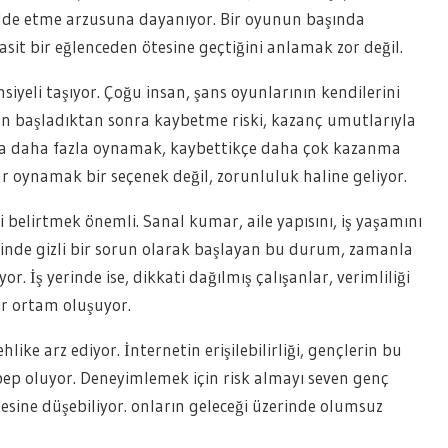
de etme arzusuna dayanıyor. Bir oyunun başında
it bir eğlenceden ötesine geçtiğini anlamak zor değil.
iyeli taşıyor. Çoğu insan, şans oyunlarının kendilerini
yun başladıktan sonra kaybetme riski, kazanç umutlarıyla
kça daha fazla oynamak, kaybettikçe daha çok kazanma
ar oynamak bir seçenek değil, zorunluluk haline geliyor.
i belirtmek önemli. Sanal kumar, aile yapısını, iş yaşamını
e içinde gizli bir sorun olarak başlayan bu durum, zamanla
r. İş yerinde ise, dikkati dağılmış çalışanlar, verimliliği
ir ortam oluşuyor.
like arz ediyor. İnternetin erişilebilirliği, gençlerin bu
ebep oluyor. Deneyimlemek için risk almayı seven genç
çesine düşebiliyor. onların geleceği üzerinde olumsuz