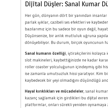
Dijital Düşler: Sanal Kumar D
Her gün, dünyanın dört bir yanından insanlar s
parlak ışıklar, cazibeli ses efektleri ve kaybed
bazılarımız için bu sadece bir oyun değil, haya
Düşünsenize, bir anlık mutluluk uğruna yapı
dönüşebiliyor. Bu durum, birçok oyuncunun ha
Sanal kumarın özelliği
, iştirakçilerini kolayc
slot makineleri, kaybettiğinizde ne kadar karam
roller coaster yolculuğunun içindeymiş gibi his
ise zamanla umutsuzluk hissi yaratıyor. Kim bil
kaybedecek bir şeyi olmadığını düşündüğü and
Hayal kırıklıkları ve mücadeleler
, sanal kumarı
kazanç sağlamak için girdikleri bu dijital evr
platformlar, onları sürekli yeniden oynamaya