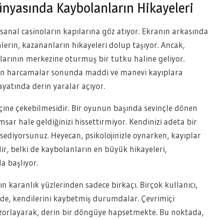
ünyasında Kaybolanların Hikayeleri
anal casinoların kapılarına göz atıyor. Ekranın arkasında
enlerin, kazananların hikayeleri dolup taşıyor. Ancak,
tlarının merkezine oturmuş bir tutku haline geliyor.
lan harcamalar sonunda maddi ve manevi kayıplara
yatında derin yaralar açıyor.
a içine çekebilmesidir. Bir oyunun başında sevinçle dönen
sar hale geldiğinizi hissettirmiyor. Kendinizi adeta bir
sediyorsunuz. Heyecan, psikolojinizle oynarken, kayıplar
ir, belki de kaybolanların en büyük hikayeleri,
a başlıyor.
n karanlık yüzlerinden sadece birkaçı. Birçok kullanıcı,
ende, kendilerini kaybetmiş durumdalar. Çevrimiçi
 zorlayarak, derin bir döngüye hapsetmekte. Bu noktada,