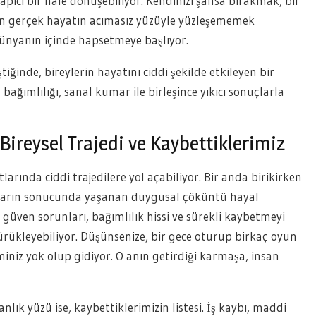
apıcı bir hale dönüşebiliyor. Kendinizi şansa bırakmak, bir
dan gerçek hayatın acımasız yüzüyle yüzleşememek
 dünyanın içinde hapsetmeye başlıyor.
ğinde, bireylerin hayatını ciddi şekilde etkileyen bir
bağımlılığı, sanal kumar ile birleşince yıkıcı sonuçlarla
Bireysel Trajedi ve Kaybettiklerimiz
larında ciddi trajedilere yol açabiliyor. Bir anda birikirken
ların sonucunda yaşanan duygusal çöküntü hayal
i güven sorunları, bağımlılık hissi ve sürekli kaybetmeyi
 sürükleyebiliyor. Düşünsenize, bir gece oturup birkaç oyun
iniz yok olup gidiyor. O anın getirdiği karmaşa, insan
lık yüzü ise, kaybettiklerimizin listesi. İş kaybı, maddi