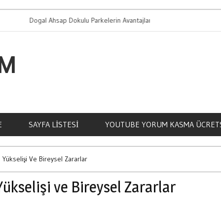
Dogal Ahsap Dokulu Parkelerin Avantajlari
Bahis Oyna
IM
E
SAYFA LISTESI
YOUTUBE YORUM KASMA ÜCRET
Yükselişi Ve Bireysel Zararlar
kselişi ve Bireysel Zararlar