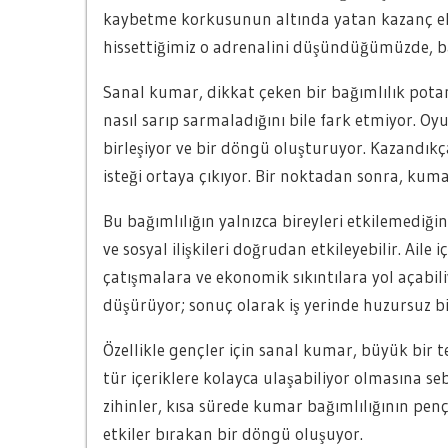
kaybetme korkusunun altında yatan kazanç el
hissettiğimiz o adrenalini düşündüğümüzde, bas
Sanal kumar, dikkat çeken bir bağımlılık potans
nasıl sarıp sarmaladığını bile fark etmiyor. O
birleşiyor ve bir döngü oluşturuyor. Kazandı
isteği ortaya çıkıyor. Bir noktadan sonra, kum
Bu bağımlılığın yalnızca bireyleri etkilemediğin
ve sosyal ilişkileri doğrudan etkileyebilir. Ail
çatışmalara ve ekonomik sıkıntılara yol açabiliyo
düşürüyor; sonuç olarak iş yerinde huzursuz b
Özellikle gençler için sanal kumar, büyük bir teh
tür içeriklere kolayca ulaşabiliyor olmasına s
zihinler, kısa sürede kumar bağımlılığının pen
etkiler bırakan bir döngü oluşuyor.