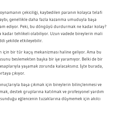
oynamanın çekiciliği, kaybedilen paranın kolayca telafi
n kaybı, genellikle daha fazla kazanma umuduyla başa
vam ediyor. Peki, bu döngüyü durdurmak ne kadar kolay?
 kadar tehlikeli olabiliyor. Uzun vadede bireylerin mali
di şekilde etkileyebilir.
için bir tür kaçış mekanizması haline geliyor. Ama bu
ygusunu beslemekten başka bir işe yaramıyor. Belki de bir
saplarıyla yaşamak zorunda kalacaksınız. İşte burada,
rtaya çıkıyor.
çlarıyla başa çıkmak için bireylerin bilinçlenmesi ve
tmak, destek gruplarına katılmak ve profesyonel yardım
 sunduğu eğlencenin tuzaklarına düşmemek için akılcı