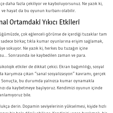
çe daha fazla çekiliyor ve kayboluyorsunuz. Ne yazık ki,
h ve hayat da bu oyunun kurbanı olabilir.
al Ortamdaki Yıkıcı Etkileri
üğümüzde, çok eğlenceli görünse de içerdiği tuzaklar tam
yla sadece birkaç tıkla kumar oyunlarına erişim sağlamak,
üye sokuyor. Ne yazık ki, herkes bu tuzağın içine
usu… Sonrasında ise kaybedilen zaman ve para.
olojik etkiler de dikkat çekici. Ekran bağımlılığı, sosyal
ada karşımıza çıkan “sanal sosyalizasyon” kavramı, gerçek
rıyor. Sonuçta, bu durumda yalnızca kumar oynamakla
ızı da kaybetmeye başlıyoruz. Kendimizi oyunun içinde
anlamıyoruz bile.
kça derin. Dopamin seviyelerinin yükselmesi, kişide hızlı