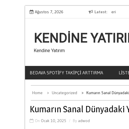
Skip
Kumarin İnsan Psikolojisi Uzerindeki Etkileri
Ağustos 7, 2026
Latest
to
content
KENDINE YATIR
Kendine Yatırım
BEDAVA SPOTIFY TAKIPÇI ARTTIRMA
LIST
Home
Uncategorized
Kumarın Sanal Dünyadaki 
Kumarın Sanal Dünyadaki Yü
On
Ocak 10, 2025
By
adwod