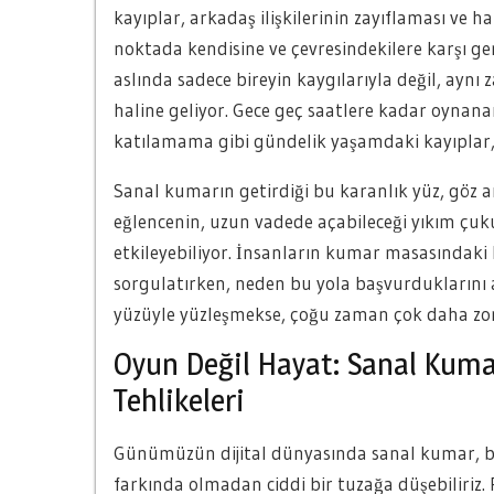
kayıplar, arkadaş ilişkilerinin zayıflaması ve h
noktada kendisine ve çevresindekilere karşı g
aslında sadece bireyin kaygılarıyla değil, aynı 
haline geliyor. Gece geç saatlere kadar oynana
katılamama gibi gündelik yaşamdaki kayıplar, ki
Sanal kumarın getirdiği bu karanlık yüz, göz ar
eğlencenin, uzun vadede açabileceği yıkım çuku
etkileyebiliyor. İnsanların kumar masasındaki h
sorgulatırken, neden bu yola başvurduklarını a
yüzüyle yüzleşmekse, çoğu zaman çok daha zor 
Oyun Değil Hayat: Sanal Kuma
Tehlikeleri
Günümüzün dijital dünyasında sanal kumar, birç
farkında olmadan ciddi bir tuzağa düşebiliriz.