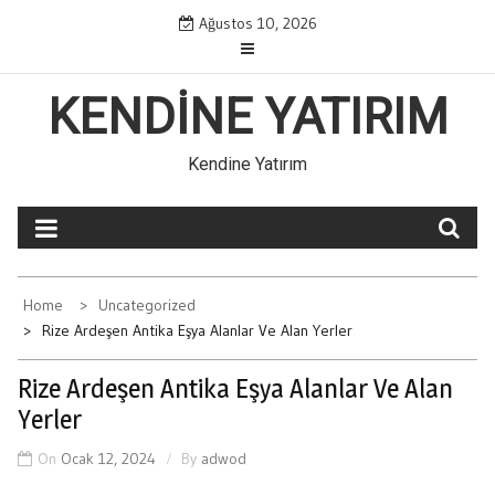
Skip
Ağustos 10, 2026
to
content
KENDINE YATIRIM
Kendine Yatırım
Home
Uncategorized
Rize Ardeşen Antika Eşya Alanlar Ve Alan Yerler
Rize Ardeşen Antika Eşya Alanlar Ve Alan
Yerler
On
Ocak 12, 2024
By
adwod