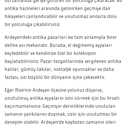
sizi zamanda geriye götüren bir yolculuğa çıkaracak. Bu
antika hazineleri arasında gezinirken geçmişe dair
hikayeleri canlandırabilir ve unutulmaz anılarla dolu
bir yolculuğa çıkabilirsiniz.
Ardeşen'deki antika pazarları ise tam anlamıyla birer
define avı mekanıdır. Burada, el değmemiş eşyaları
keşfedebilir ve kendinize özel bir koleksiyon
başlatabilirsiniz. Pazar tezgahlarında sergilenen antika
halılar, gümüş takılar, nostaljik oyuncaklar ve daha
fazlası, sizi büyülü bir dünyanın içine çekecektir.
Eğer Rize'nin Ardeşen ilçesine yolunuz düşerse,
unutulmuş antika eşyaların izini sürmek için bu fırsatı
kaçırmamalısınız. Geçmişin derinliklerinde unutulan
zamanın yankılarını duymak, sizin için unutulmaz bir
deneyim olabilir. Ardeşen'de kaybolan zamanın izleri