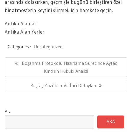
arasında dolaşırken, geçmişle bugünü birleştiren özel
bir atmosferin keyfini sürmek için harekete geçin.
Antika Alanlar
Antika Alan Yerler
Categories :
Uncategorized
Yazı
gezinmesi
Previous
Boşanma Protokolü Hazırlama Sürecinde Aytaç
Post:
Kındırın Hukuki Analizi
Next
Beştaş Yüzükler Ve İnci Detayları
Post:
Ara
ARA