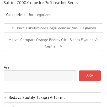
Saltica 7000 Grape Ice Puff Leather Series
Categories :
Uncategorized
Yazı
gezinmesi
Previous
Puro Tüketiminde Doğru Adımlar Nasıl Başlamalı
Post:
Next
Marvel Compact Orange Energy Click Sigara Fiyatları Ve
Post:
Çeşitleri
Ara
ARA
Bedava Spotify Takipçi Arttırma