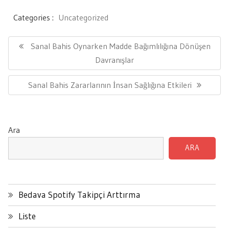
Categories :
Uncategorized
Yazı
gezinmesi
Previous
Sanal Bahis Oynarken Madde Bağımlılığına Dönüşen
Post:
Davranışlar
Next
Sanal Bahis Zararlarının İnsan Sağlığına Etkileri
Post:
Ara
ARA
Bedava Spotify Takipçi Arttırma
Liste