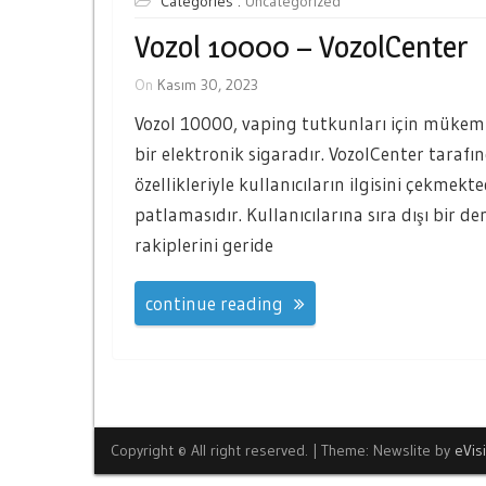
Categories :
Uncategorized
Vozol 10000 – VozolCenter
On
Kasım 30, 2023
Vozol 10000, vaping tutkunları için mükemm
bir elektronik sigaradır. VozolCenter tarafı
özellikleriyle kullanıcıların ilgisini çekmekt
patlamasıdır. Kullanıcılarına sıra dışı bir d
rakiplerini geride
continue reading
Copyright © All right reserved.
|
Theme: Newslite by
eVis