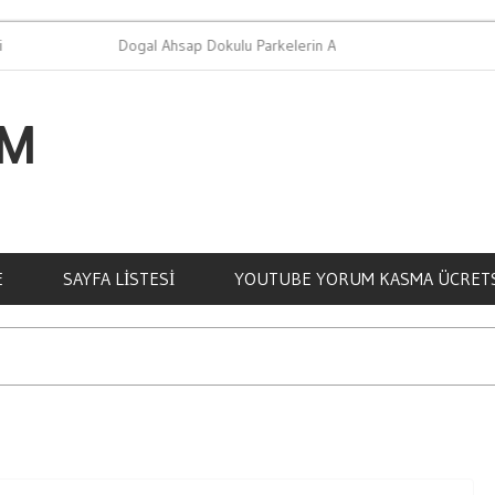
Dogal Ahsap Dokulu Parkelerin Avantajlari
IM
E
SAYFA LISTESI
YOUTUBE YORUM KASMA ÜCRET