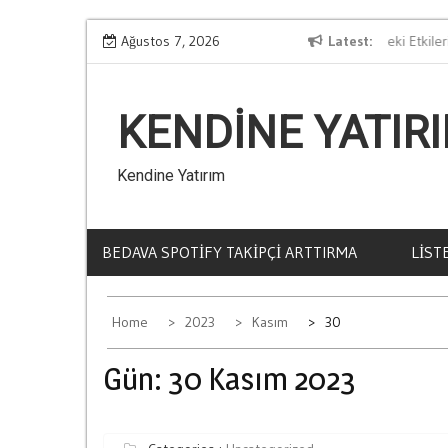
Skip
Etkisi
Ağustos 7, 2026
Kumarin İnsan Psikolojisi Uzerindeki Etkileri
Latest
to
content
KENDINE YATIR
Kendine Yatırım
BEDAVA SPOTIFY TAKIPÇI ARTTIRMA
LIST
Home
2023
Kasım
30
Gün:
30 Kasım 2023