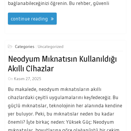
bağlanabileceğinizi öğrenin. Bu rehber, güvenli
continue reading
Categories :
Uncategorized
Neodyum Mıknatısın Kullanıldığı
Akıllı Cihazlar
On
Kasım 27, 2025
Bu makalede, neodyum mıknatısların akıllı
cihazlardaki çeşitli uygulamalarını keşfedeceğiz. Bu
güçlü mıknatıslar, teknolojinin her alanında kendine
yer buluyor. Peki, bu mıknatıslar neden bu kadar
önemli? İşte birkaç neden: Yüksek Güç: Neodyum
mıknatıslar, boyutlarına göre olağanüstü bir çekim