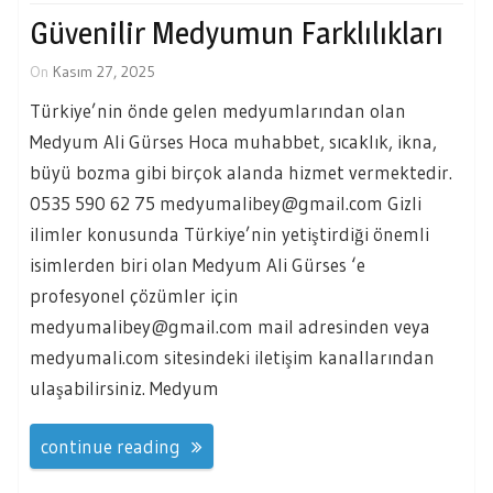
Güvenilir Medyumun Farklılıkları
On
Kasım 27, 2025
Türkiye’nin önde gelen medyumlarından olan
Medyum Ali Gürses Hoca muhabbet, sıcaklık, ikna,
büyü bozma gibi birçok alanda hizmet vermektedir.
0535 590 62 75
medyumalibey@gmail.com
Gizli
ilimler konusunda Türkiye’nin yetiştirdiği önemli
isimlerden biri olan Medyum Ali Gürses ‘e
profesyonel çözümler için
medyumalibey@gmail.com
mail adresinden veya
medyumali.com sitesindeki iletişim kanallarından
ulaşabilirsiniz. Medyum
continue reading