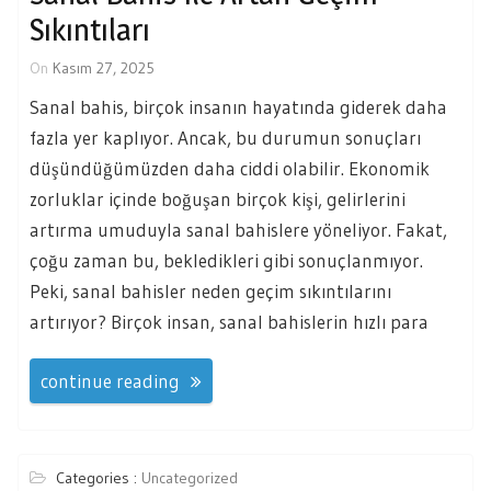
Sıkıntıları
On
Kasım 27, 2025
Sanal bahis, birçok insanın hayatında giderek daha
fazla yer kaplıyor. Ancak, bu durumun sonuçları
düşündüğümüzden daha ciddi olabilir. Ekonomik
zorluklar içinde boğuşan birçok kişi, gelirlerini
artırma umuduyla sanal bahislere yöneliyor. Fakat,
çoğu zaman bu, bekledikleri gibi sonuçlanmıyor.
Peki, sanal bahisler neden geçim sıkıntılarını
artırıyor? Birçok insan, sanal bahislerin hızlı para
continue reading
Categories :
Uncategorized