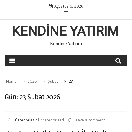
Skip
Ağustos 6, 2026
to
content
KENDINE YATIRIM
Kendine Yatırım
Home
2026
Şubat
23
Gün:
23 Şubat 2026
Categories :
Uncategorized
Leave a comment