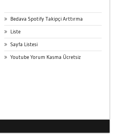
Bedava Spotify Takipçi Arttırma
Liste
Sayfa Listesi
Youtube Yorum Kasma Ücretsiz