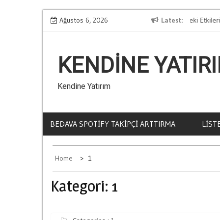
Skip
Etkisi
Ağustos 6, 2026
Kumarin İnsan Psikolojisi Uzerindeki Etkileri
Latest
to
content
KENDINE YATIR
Kendine Yatırım
BEDAVA SPOTIFY TAKIPÇI ARTTIRMA
LIST
Home
1
Kategori:
1