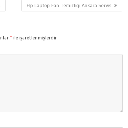
Next
s
Hp Laptop Fan Temizligi Ankara Servis
Post:
anlar
*
ile işaretlenmişlerdir