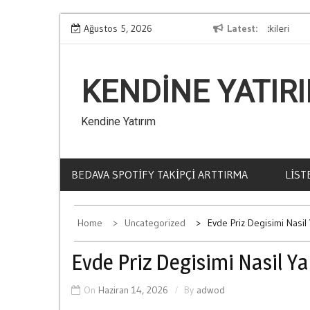
Skip
Ağustos 5, 2026
Kumarin İnsan Psikolojisi Uzerindeki Etkileri
Latest
to
content
KENDINE YATIR
Kendine Yatırım
BEDAVA SPOTIFY TAKIPÇI ARTTIRMA
LIST
Home
Uncategorized
Evde Priz Degisimi Nasil 
Evde Priz Degisimi Nasil Yap
On
Haziran 14, 2026
By
adwod