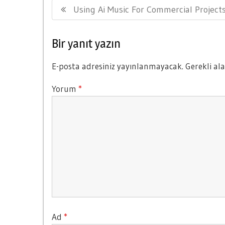
Previous
Using Ai Music For Commercial Project
gezinmesi
Post:
Bir yanıt yazın
E-posta adresiniz yayınlanmayacak.
Gerekli al
Yorum
*
Ad
*