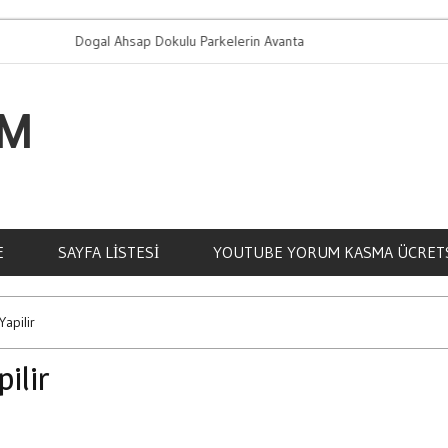
Dogal Ahsap Dokulu Parkelerin Avantajlari
Bahis O
IM
E
SAYFA LISTESI
YOUTUBE YORUM KASMA ÜCRET
Yapilir
ilir