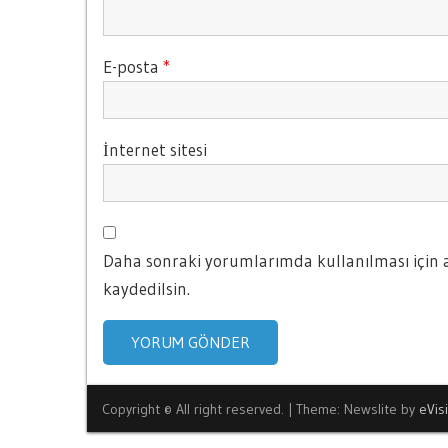
E-posta
*
İnternet sitesi
Daha sonraki yorumlarımda kullanılması için a
kaydedilsin.
Copyright © All right reserved.
|
Theme: Newslite by
eVis