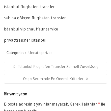
istanbul flughafen transfer
sabiha gökçen flughafen transfer
istanbul vip chauffeur service
privattransfer istanbul
Categories :
Uncategorized
Yazı
gezinmesi
Previous
İstanbul Flughafen Transfer Schnell Zuverlässig
Post:
Next
Osgb Seciminde En Onemli Kriterler
Post:
Bir yanıt yazın
E-posta adresiniz yayınlanmayacak.
Gerekli alanlar
*
ile
işaretlenmişlerdir