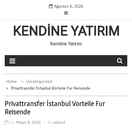
Skip
Ağustos 6, 2026
to
content
KENDINE YATIRIM
Kendine Yatırım
Home
Uncategorized
Privattransfer İstanbul Vorteile Fur Reisende
Privattransfer İstanbul Vorteile Fur
Reisende
On
Mayıs 8, 2026
By
adwod