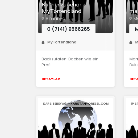
Küchenzubehör -
MyTortendland
ma
Almanya
M
0 (7141) 9566265
M
MyTortendland
M
Backzutaten: Backen wie ein
Marm
Profi.
Bulu
DETAYLAR
DET
KARS TEREYAĞI - KARSTANYORESEL.COM
IP 