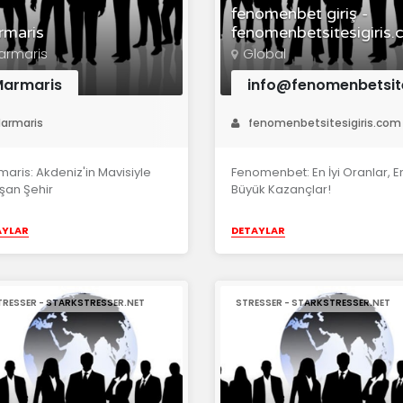
fenomenbet giriş -
rmaris
fenomenbetsitesigiris
armaris
Global
armaris
info@fenomenbetsite
armaris
fenomenbetsitesigiris.com
aris: Akdeniz'in Mavisiyle
Fenomenbet: En İyi Oranlar, E
şan Şehir
Büyük Kazançlar!
AYLAR
DETAYLAR
STRESSER - STARKSTRESSER.NET
STRESSER - STARKSTRESSER.NET