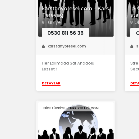
karstanyoresel.com - Kars
ip 
Tereyağı
sta
Türkiye
G
0530 811 56 36
C
karstanyoresel.com
s
Her Lokmada Saf Anadolu
Stre
Lezzeti!
Secu
DETAYLAR
DET
NİCE TÜRKİYE - TURKIYEBAYII.COM