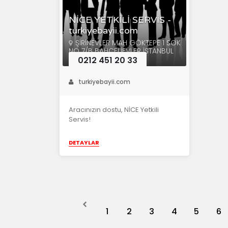
NİCE YETKİLİ SERVİS -
turkiyebayii.com
ŞİRİNEVLER MAH GÖKTEPE 1 SOK
NO 7/B BAHÇELİEVLER İSTANBUL
0212 451 20 33
turkiyebayii.com
Aracınızın dostu, NİCE Yetkili
Servis!
DETAYLAR
Previous
1
2
3
4
5
6