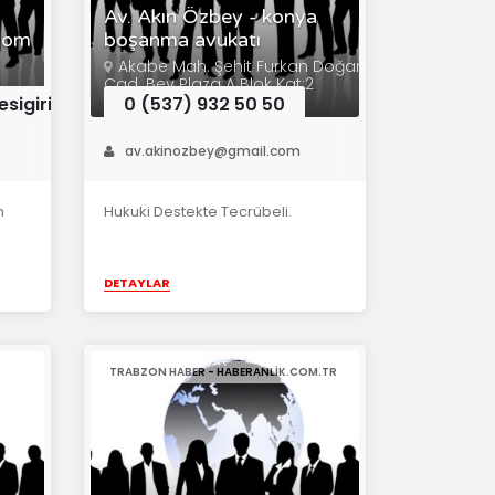
Av. Akın Özbey - konya
.com
boşanma avukatı
Akabe Mah. Şehit Furkan Doğan
Cad. Bey Plaza A Blok Kat:2
No:205 Karatay/Konya
sigiris.com
0 (537) 932 50 50
av.akinozbey@gmail.com
n
Hukuki Destekte Tecrübeli.
DETAYLAR
TRABZON HABER - HABERANLIK.COM.TR