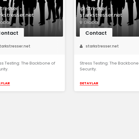
stresser -
ip stresser -
rkstresser.net
starkstresser.net
lobal
Global
ontact
Contact
tarkstresser.net
starkstresser.net
ss Testing: The Backbone of
Stress Testing: The Backbone
rity.
Security.
AYLAR
DETAYLAR