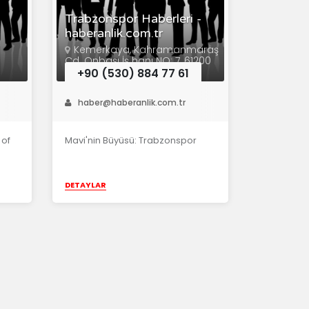
Trabzonspor Haberleri -
haberanlik.com.tr
Kemerkaya, Kahramanmaraş
Cd. Onbaşı İş hanı NO: 7, 61200
Ortahisar/Trabzon
+90 (530) 884 77 61
haber@haberanlik.com.tr
 of
Mavi'nin Büyüsü: Trabzonspor
DETAYLAR