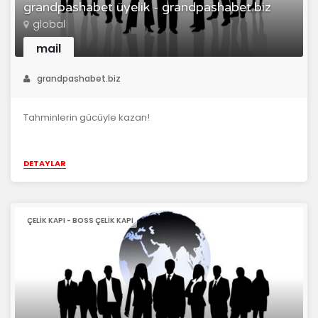
grandpashabet üyelik - grandpashabet.biz
global
mail
grandpashabet.biz
Tahminlerin gücüyle kazan!
DETAYLAR
ÇELIK KAPI - BOSS ÇELIK KAPI