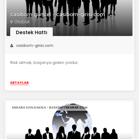
casibom güncel - casibom-girisi.com
Global
Destek Hattı
casibom-girisi.com
Risk almak, başarıya giden yoldur.
DETAYLAR
ANKARA SON DAKIKA - BASKENTTEKARAR.COM