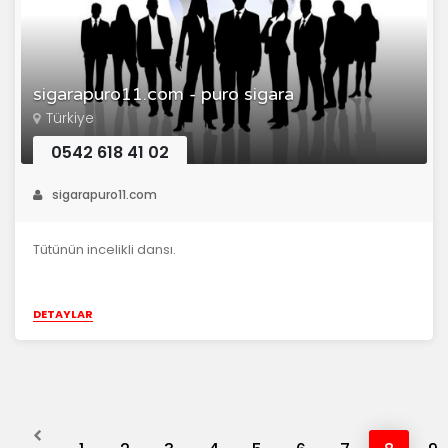
sigarapuro11.com - puro sigara
Türkiye
0542 618 41 02
sigarapuro11.com
Tütünün incelikli dansı.
DETAYLAR