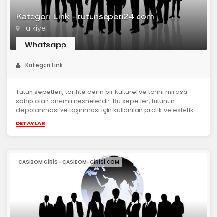
Kategori Link - tutunsepeti24.com
Türkiye
Whatsapp
Kategori Link
Tütün sepetleri, tarihte derin bir kültürel ve tarihi mirasa
sahip olan önemli nesnelerdir. Bu sepetler, tütünün
depolanması ve taşınması için kullanılan pratik ve estetik
açıdan çeki...
DETAYLAR
CASIBOM GIRIS - CASIBOM-GIRISI.COM