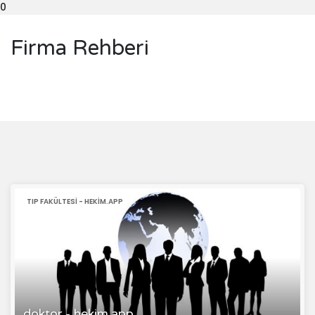
0
Firma Rehberi
TIP FAKÜLTESI - HEKIM.APP
doktor - hekim.app