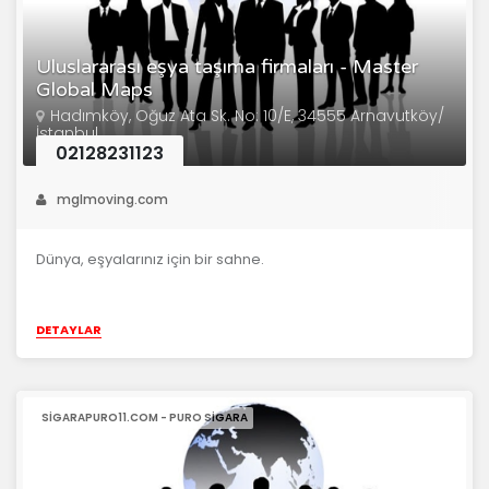
Uluslararası eşya taşıma firmaları - Master
Global Maps
Hadımköy, Oğuz Ata Sk. No: 10/E, 34555 Arnavutköy/
İstanbul
02128231123
mglmoving.com
Dünya, eşyalarınız için bir sahne.
DETAYLAR
SIGARAPURO11.COM - PURO SIGARA