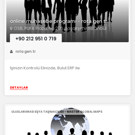
online muhasebe programı - rota.gen.tr
OSB, PUFA Plaza, No:205 Başakşehir/İstanbul
+90 212 951 0 719
rota.gen.tr
İşinizin Kontrolü Elinizde, Bulut ERP ile.
DETAYLAR
ULUSLARARASI EŞYA TAŞIMACILIĞI - MASTER GLOBAL MAPS