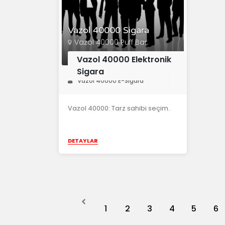
Vazol 40000 Sigara
Vazol 40000 Puff Bar
Vazol 40000 Elektronik
Sigara
Vazol 40000 E-Sigara
Vazol 40000: Tarz sahibi seçim.
DETAYLAR
Previous
1
2
3
4
5
6