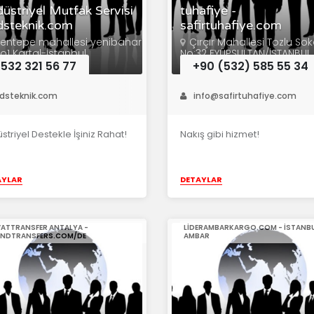
üstriyel Mutfak Servisi
tuhafiye -
dsteknik.com
safirtuhafiye.com
sentepe mahallesi yenibahar
Çırçır Mahallesi Tozlu So
o1 Kartal-İstanbul
No:32 EYÜPSULTAN/İSTANBUL
532 321 56 77
+90 (532) 585 55 34
dsteknik.com
info@safirtuhafiye.com
striyel Destekle İşiniz Rahat!
Nakış gibi hizmet!
AYLAR
DETAYLAR
VATTRANSFER ANTALYA -
LIDERAMBARKARGO.COM - ISTANBU
NDTRANSFERS.COM/DE
AMBAR