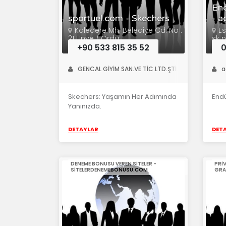
End
sportuel.com - Skechers
- a
Kaledere Mh. Belediye Cd. No :
E
21 Ünye / Ordu
sk n
+90 533 815 35 52
0
GENCAL GİYİM SAN.VE TİC.LTD.ŞTİ.
a
Skechers: Yaşamın Her Adımında
Endü
Yanınızda.
DETAYLAR
DET
DENEME BONUSU VEREN SITELER -
PRI
SITELERDENEMEBONUSU.COM
GRA