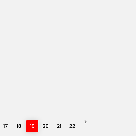
17
18
19
20
21
22
Next