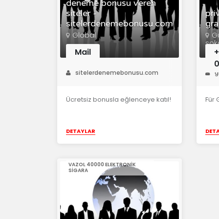
deneme bonusu veren
siteler -
pri
sitelerdenemebonusu.com
gra
Global
Gu
sok
Anta
Mail
+
0
sitelerdenemebonusu.com
g
Ücretsiz bonusla eğlenceye katıl!
Für 
DETAYLAR
DET
VAZOL 40000 ELEKTRONIK
SIGARA