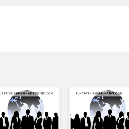
ÜSTRIYEL SERVISI - ADSTEKNIK.COM
TUHAFIYE - SAFIRTUHAFIYE.COM