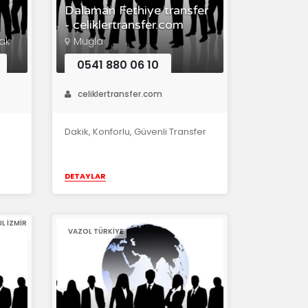
Dalaman Fethiye transfer
- celiklertransfer.com
kak
Muğla
0541 880 06 10
celiklertransfer.com
Dakik, Konforlu, Güvenli Transfer
DETAYLAR
L IZMIR
VAZOL TÜRKIYE