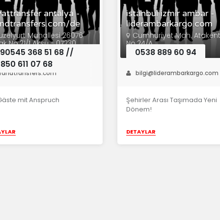
vattransfer antalya -
istanbul izmir ambar -
ndtransfers.com/de
liderambarkargo.com
zelyurt Mahallesi 26076
Cumhuriyet Mah. Ataken
ak No:21/1 Aksu - 07230
No:24/A
lya / TÜRKİYE
90545 368 51 68 //
0538 889 60 94
850 611 07 68
randtransfers.com
bilgi@liderambarkargo.com
Gäste mit Anspruch
Şehirler Arası Taşımada Yeni
Dönem!
AYLAR
DETAYLAR